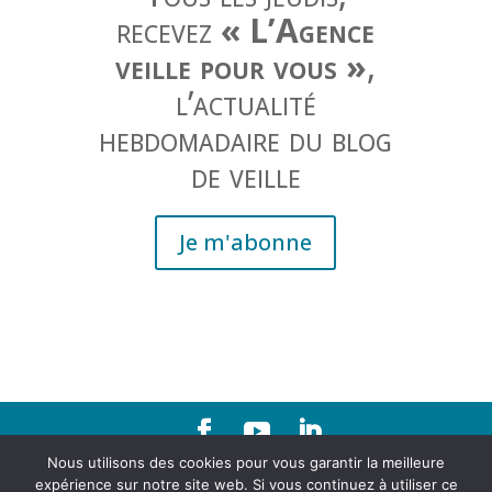
recevez
« L’Agence
veille pour vous »
,
l’actualité
hebdomadaire du blog
de veille
Je m'abonne
Nous utilisons des cookies pour vous garantir la meilleure
Contact
|
Mentions légales
expérience sur notre site web. Si vous continuez à utiliser ce