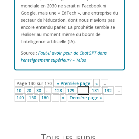
mondiale en 2030 ne serait ni Facebook ni
Google, mais une « EdTech », une entreprise du
secteur de l’éducation, dont nous n’avions pas
encore entendu parler. La prophétie semble se
réaliser au moment même du boom de
l’intelligence artificielle (IA).
Source :
Faut-il avoir peur de ChatGPT dans
l’enseignement supérieur? – Telos
Page 130 sur 170
« Première page
«
…
10
20
30
…
128
129
130
131
132
…
140
150
160
…
»
Dernière page »
Tous les jeudis,