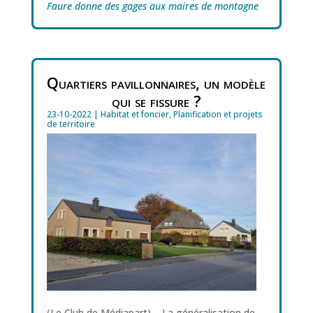
Faure donne des gages aux maires de montagne
Quartiers pavillonnaires, un modèle
qui se fissure ?
23-10-2022
|
Habitat et foncier
,
Planification et projets
de territoire
(Le Club de Médiapart) – La généralisation de