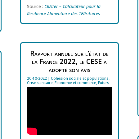
Source :
CRATer – Calculateur pour la
Résilience Alimentaire des TERritoires
Rapport annuel sur l’état de
la France 2022, le CESE a
adopté son avis
20-10-2022
|
Cohésion sociale et populations
,
Crise sanitaire
,
Economie et commerce
,
Futurs