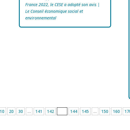
France 2022, le CESE a adopté son avis |
Le Conseil économique social et
environnemental
10
20
30
…
141
142
143
144
145
…
150
160
17