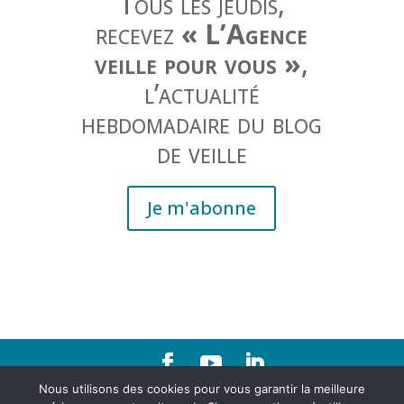
Tous les jeudis,
recevez
« L’Agence
veille pour vous »
,
l’actualité
hebdomadaire du blog
de veille
Je m'abonne
Nous utilisons des cookies pour vous garantir la meilleure
Contact
|
Mentions légales