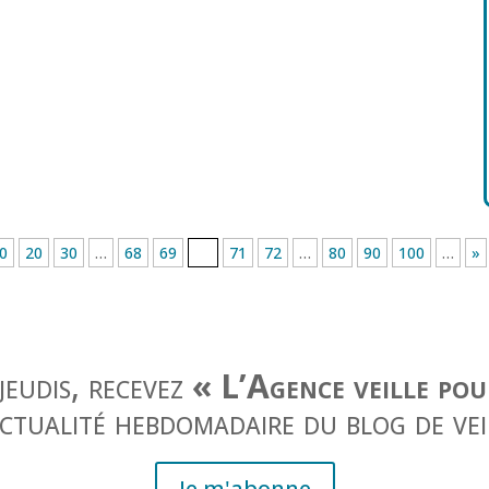
0
20
30
…
68
69
70
71
72
…
80
90
100
…
»
jeudis, recevez
« L’Agence veille po
actualité hebdomadaire du blog de vei
Je m'abonne