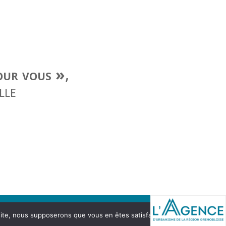
our vous »
,
lle
 site, nous supposerons que vous en êtes satisfait.