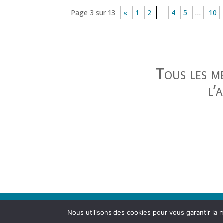
Page 3 sur 13
«
1
2
3
4
5
…
10
Tous les m
l’
Contact
|
Mentions légales
Nous utilisons des cookies pour vous garantir la m
Agence d'urbanisme de la région grenobloise 21