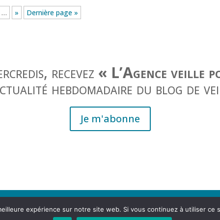
…
»
Dernière page »
ercredis, recevez
« L’Agence veille p
actualité hebdomadaire du blog de vei
Je m'abonne
eilleure expérience sur notre site web. Si vous continuez à utiliser ce
, rue Lesdiguières 38000 Grenoble