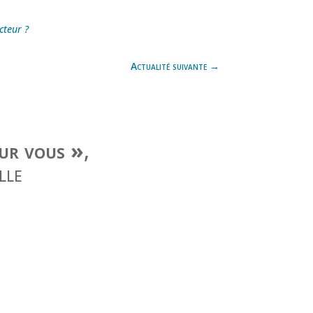
cteur ?
Actualité suivante
→
our vous »
,
lle