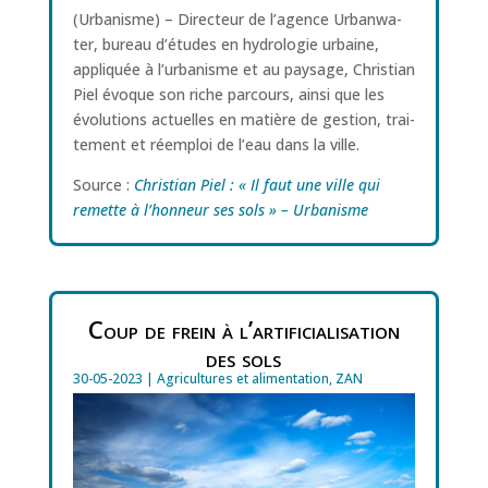
(Urbanisme) – Direc­teur de l’agence Urban­wa­
ter, bureau d’études en hydro­lo­gie urbaine,
appliquée à l’urbanisme et au pay­sage, Chris­tian
Piel évoque son riche par­cours, ain­si que les
évolutions actuelles en matière de ges­tion, trai­
te­ment et réemploi de l’eau dans la ville.
Source :
Christian Piel : « Il faut une ville qui
remette à l’honneur ses sols » – Urbanisme
Coup de frein à l’artificialisation
des sols
30-05-2023
|
Agricultures et alimentation
,
ZAN