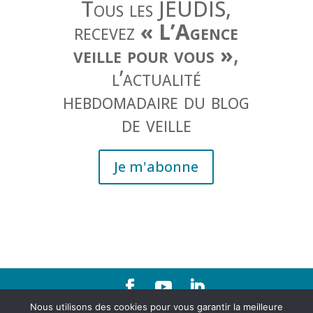
Tous les JEUDIS,
recevez
« L’Agence
veille pour vous »
,
l’actualité
hebdomadaire du blog
de veille
Je m'abonne
Nous utilisons des cookies pour vous garantir la meilleure
Contact
|
Mentions légales