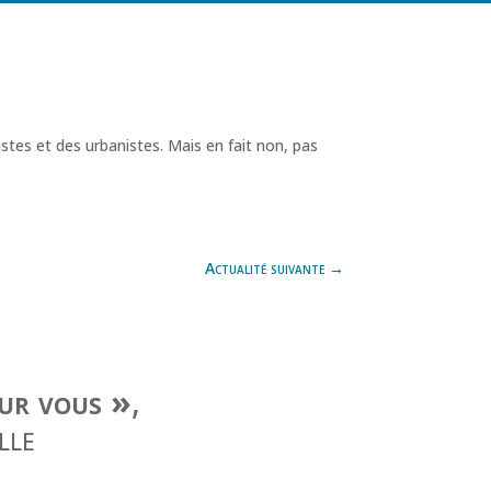
ristes et des urbanistes. Mais en fait non, pas
Actualité suivante
→
our vous »
,
lle