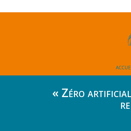
ACCUE
« Zéro artificia
re