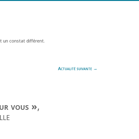
t un constat différent.
Actualité suivante
→
our vous »
,
lle