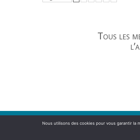
Tous les m
l’
Contact
|
Mentions légales
Nous utilisons des cookies pour vous garantir la m
Agence d'urbanisme de la région grenobloise 21
04 76 28 86 00