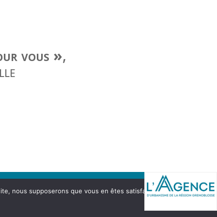
our vous »
,
lle
 site, nous supposerons que vous en êtes satisfait.