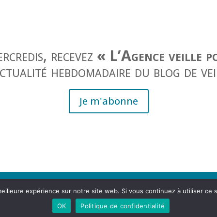
ercredis, recevez
« L’Agence veille p
actualité hebdomadaire du blog de vei
Je m'abonne
eilleure expérience sur notre site web. Si vous continuez à utiliser ce
, rue Lesdiguières 38000 Grenoble
OK
Politique de confidentialité