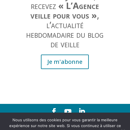
recevez
« L’Agence
veille pour vous »
,
l’actualité
hebdomadaire du blog
de veille
Je m'abonne
Nous utilisons des cookies pour vous garantir la meilleure
Contact
|
Mentions légales
expérience sur notre site web. Si vous continuez à utiliser ce
Agence d'urbanisme de la région grenobloise 21, rue