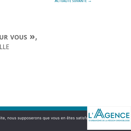
Actualité suivante
→
our vous »
,
lle
 site, nous supposerons que vous en êtes satisfait.