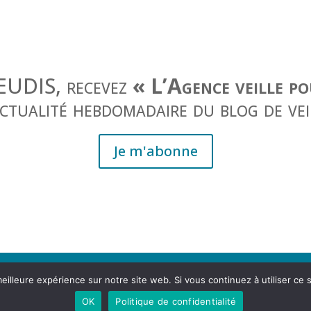
JEUDIS, recevez
« L’Agence veille p
actualité hebdomadaire du blog de vei
Je m'abonne
eilleure expérience sur notre site web. Si vous continuez à utiliser ce
, rue Lesdiguières 38000 Grenoble
OK
Politique de confidentialité