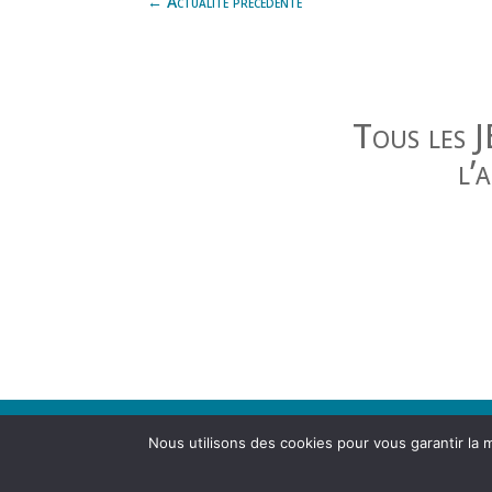
←
Actualité précédente
Tous les 
l’
Contact
|
Mentions légales
Nous utilisons des cookies pour vous garantir la m
Agence d'urbanisme de la région grenobloise 21
04 76 28 86 00