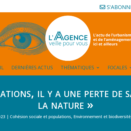
S'ABONN
IL
DERNIÈRES ACTUS
THÉMATIQUES
FOCALES
ations, il y a une perte de s
la nature »
023
Cohésion sociale et populations
,
Environnement et biodiversité