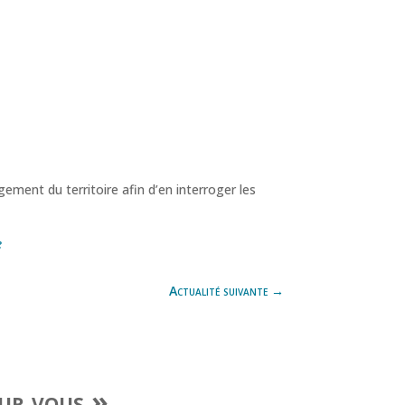
ement du territoire afin d’en interroger les
e
Actualité suivante
→
our vous »
,