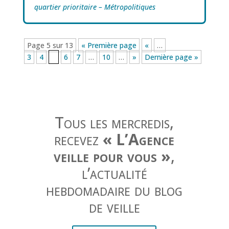
quartier prioritaire – Métropolitiques
Page 5 sur 13
« Première page
«
…
3
4
5
6
7
…
10
…
»
Dernière page »
Tous les mercredis,
recevez
« L’Agence
veille pour vous »
,
l’actualité
hebdomadaire du blog
de veille