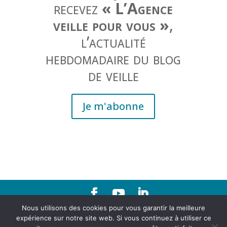
recevez
« L’Agence
veille pour vous »
,
l’actualité
hebdomadaire du blog
de veille
Je m'abonne
Nous utilisons des cookies pour vous garantir la meilleure
Contact
|
Mentions légales
expérience sur notre site web. Si vous continuez à utiliser ce
Agence d'urbanisme de la région grenobloise 21, rue