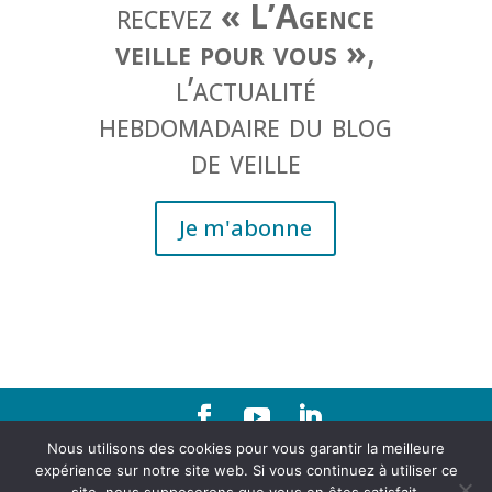
recevez
« L’Agence
veille pour vous »
,
l’actualité
hebdomadaire du blog
de veille
Je m'abonne
Nous utilisons des cookies pour vous garantir la meilleure
Contact
|
Mentions légales
expérience sur notre site web. Si vous continuez à utiliser ce
Agence d'urbanisme de la région grenobloise 21, rue