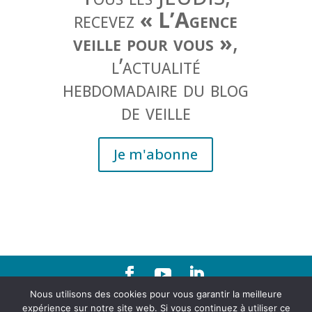
recevez
« L’Agence
veille pour vous »
,
l’actualité
hebdomadaire du blog
de veille
Je m'abonne
Nous utilisons des cookies pour vous garantir la meilleure
Contact
|
Mentions légales
expérience sur notre site web. Si vous continuez à utiliser ce