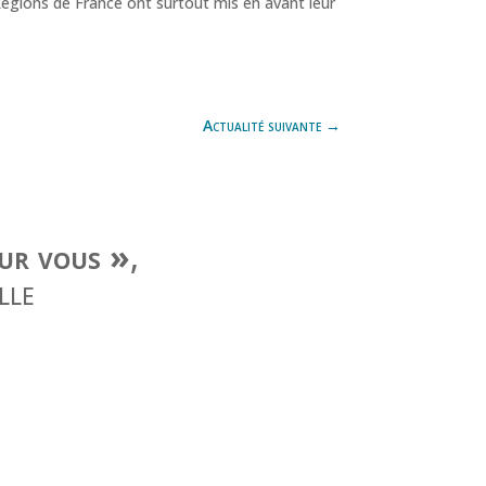
e Régions de France ont surtout mis en avant leur
Actualité suivante
→
our vous »
,
lle