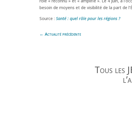
rôle « reconnu » et « amplifié ». Le 4 juin, à l
besoin de moyens et de visibilité de la part de l
Source :
Santé : quel rôle pour les régions ?
←
Actualité précédente
Tous les 
l’