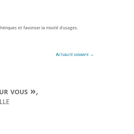
riques et favoriser la mixité d’usages.
Actualité suivante
→
our vous »
,
lle